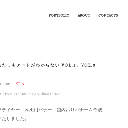
PORTFOLIO
ABOUT
CONTACTS
わたしもアートがわからない VOL.2、VOL.3
5001
0
flyer
,
graphic design
,
illustration
フライヤー、web用バナー、館内吊りバナーを作成
いたしました。