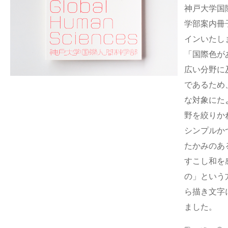
神戸大学国
学部案内冊
インいたし
「国際色が
広い分野に
であるため
な対象にた
野を絞りか
シンプルか
たかみのあ
すこし和を
の」という
ら描き文字
ました。