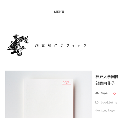
MENU
神戸大学国
部案内冊子
7098
booklet
,
g
design
,
logo